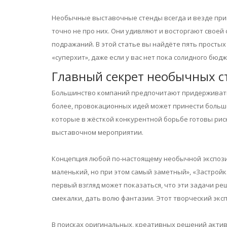
Необычные выставочные стенды всегда и везде при
точно не про них. Они удивляют и восторгают своей
подражаний. В этой статье вы найдёте пять просты
«суперхит», даже если у вас нет пока солидного бюд
Главный секрет необычных с
Большинство компаний предпочитают придерживаться
более, провокационных идей может принести больше
которые в жёсткой конкурентной борьбе готовы рис
выставочном мероприятии.
Концепция любой по-настоящему необычной экспозиц
маленький, но при этом самый заметный», «Застройк
первый взгляд может показаться, что эти задачи ре
смекалки, дать волю фантазии. Этот творческий эк
В поисках оригинальных, креативных решений актив