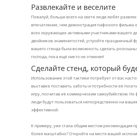
Развлекайте и веселите
Пожалуй, больше всего на свете люди любят развлек
впечатление, чем демонстрация пафосного фильма о
всех окружающих активными участниками вашего дей
двойников знаменитостей, устройте праздничный фу
вашего стенда была возможность сделать роскошные
господа, пока ещё никто не отменял!
Сделайте стенд, который буд
Использование этой тактики потребует от вас настоя
выставке поставить заботы и потребности её посетит
игру, посчитав её коммерческим самоубийством. Но 
люди будут пользоваться непосредственно на вашем
эффективной.
К примеру, уже стала общим местом рекомендация 
более масштабно? Откройте на месте вашей экспозиц