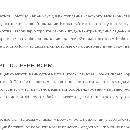
аться. Поэтому, как ни крути, а выступление классного иллюзионис
 достижениях вашей компании. Используйте это на полную катушку
ства. Например, устройте какой-нибудь нехитрый турнир с ценными
ршет в честь юбилея компании с раздачей подарков гостям. И обяз
 фотографии и видеозаписи, которые они с удовольствием будут вы
ет полезен всем
щей смелости. Ведь суть её в том, чтобы, отказавшись от своего кор
елей. Причём независимо от того, интересны им ваша продукция и ус
фокус в том, что грамотно решив вопрос брендирования выставочног
 стенде или заберут с собой, вы сможете сделать свою рекламную 
предоставлять всем желающим возможность подзарядить свои электр
ии бесплатное кафе, где можно присесть, отдохнуть, спокойно пере