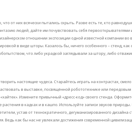
 что от них всячески пытались скрыть. Разве есть те, кто равнодуше
антазию людей, дайте им почувствовать себя первооткрывателями 
дизайнерском отношении экспозиции одной известной компании во в
овкой в виде шторы. Казалось бы, ничего особенного – стенд, как с
опытством, что либо украдкой заглядывали за штору, либо отважива
 творить настоящие чудеса. Старайтесь играть на контрастах, смел
участвовать в выставке, посвящённой робототехнике или передовым 
 «хайтек». Измените привычный «дресс-код» своего стенда. Оформите
растения в кадках и в кашпо. Используйте записи звуков природы. 
етители, устав от технократичного, дегуманизированного дизайна с
я. Ведь как бы нас не увлекали достижения современной цивилизаци