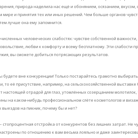
 зрения, природа наделила нас ещё и обонянием, осязанием, вкусом, 
мире и принятия тех или иных решений. Чем больше органов чувст
 тем лучше она ему запомнится.
численных человеческих слабостях: чувстве собственной важности, л
вольствие, любви к комфорту и всему бесплатному. Эти слабости при
ружия, вы сможете добиться потрясающих результатов.
ы будете вне конкуренции! Только постарайтесь грамотно выбирать
и, то её присутствие, например, на сельскохозяйственной выставке
т настоящей отрадой для глаз, утомлённых созерцанием молотилок, 
ны на каком-нибудь профессиональном слёте косметологов и визажист
 выездов на пикник, почему бы и нет?
 стопроцентная отстройка от конкурентов без лишних затрат. Не чу
настроены по отношению к вам весьма лояльно и даже заинтересован