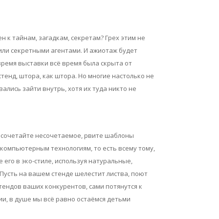
н к тайнам, загадкам, секретам? Грех этим не
или секретными агентами. И ажиотаж будет
ремя выставки всё время была скрыта от
тенд, штора, как штора. Но многие настолько не
лись зайти внутрь, хотя их туда никто не
о сочетайте несочетаемое, рвите шаблоны
компьютерным технологиям, то есть всему тому,
 его в эко-стиле, используя натуральные,
Пусть на вашем стенде шелестит листва, поют
тендов ваших конкурентов, сами потянутся к
и, в душе мы всё равно остаёмся детьми