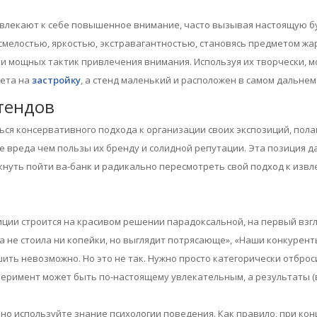
влекают к себе повышенное внимание, часто вызывая настоящую бу
 смелостью, яркостью, экстравагантностью, становясь предметом жа
х и мощных тактик привлечения внимания. Используя их творчески,
жета на
застройку
, а стенд маленький и расположен в самом дальнем
тендов
 консервативного подхода к организации своих экспозиций, полаг
 вреда чем пользы их бренду и солидной репутации. Эта позиция да
кнуть пойти ва-банк и радикально пересмотреть свой подход к изв
ии строится на красивом решении парадоксальной, на первый взгл
а не стоила ни копейки, но выглядит потрясающе», «Наши конкурент
шить невозможно. Но это не так. Нужно просто категорически отбро
сперимент может быть по-настоящему увлекательным, а результаты (
но используйте знание психологии поведения. Как правило, при ко