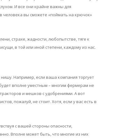
слухом. И все они крайне важны для
в человека вы сможете «поймать на крючок»
ени, страхе, жадности, любопытстве, тяге к
сущи, в той или иной степени, каждому из нас.
 нишу. Например, если ваша компания торгует
 будет вполне уместным – многим фермерам не
тракторов и мешков с удобрениями. А вот
ов, пожалуй, не стоит. Хотя, если у вас есть в
вствуя с вашей стороны опасности,
но. Вполне может быть, что многие из них