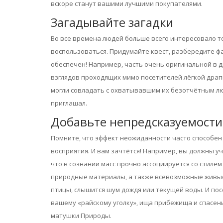
вскоре станут вашими лучшими покупателями.
Загадывайте загадки
Во все времена людей больше всего интересовало то,
воспользоваться. Придумайте квест, разбередите ф
обеспечен! Например, часть очень оригинальной в 
взглядов проходящих мимо посетителей лёгкой драпир
могли совладать с охватывавшим их безотчётным люб
приглашал.
Добавьте непредсказуемости
Помните, что эффект неожиданности часто способен
восприятия. И вам зачтётся! Например, вы должны 
что в сознании масс прочно ассоциируется со стилем
природные материалы, а также всевозможные живые 
птицы, слышится шум дождя или текущей воды. И пос
вашему «райскому уголку», ища прибежища и спасени
матушки Природы.