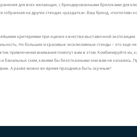
 хранения для всех желающих, с брендированными брелоками для к
 собранная на других стендах «раздатка». Ваш бренд, «поглотив» к
ажнейшими критериями при оценке качества выставочной экспозиции
льность. Но большие и красивые эксклюзивные стенды – это ещё не
тик привлечения внимания помогут вам в этом. Комбинируйте их, ка
 и банальных схем, какими бы безотказными они вам не казались.
дник. А разве можно во время праздника быть скучным?