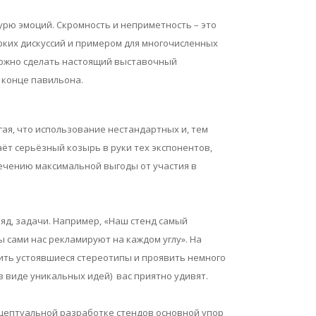
рю эмоций. Скромность и неприметность – это
рких дискуссий и примером для многочисленных
 можно сделать настоящий выставочный
 конце павильона.
ая, что использование нестандартных и, тем
ёт серьёзный козырь в руки тех экспонентов,
лечению максимальной выгоды от участия в
яд, задачи. Например, «Наш стенд самый
ы сами нас рекламируют на каждом углу». На
сить устоявшиеся стереотипы и проявить немного
в виде уникальных идей) вас приятно удивят.
нцептуальной разработке стендов основной упор